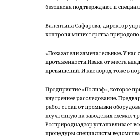
безопасна подтверждают и специал
Валентина Сафарова, директор упр
контроля министерства природопол
«Показатели замечательные. У нас 
протяженности Изяка от места впа
превышений. И кислород тоже в норм
Предприятие «Полиэф», которое при
внутреннее расследование. Предва
работ стоки от промывки оборудов
неучтенную на заводских схемах труб
Росприроднадзор устанавливает вс
процедуры специалисты ведомства з