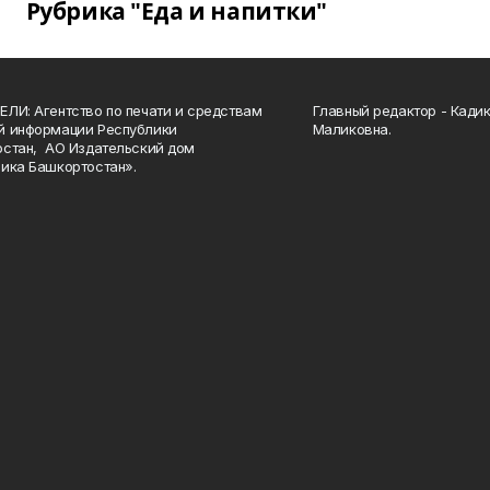
Рубрика "Еда и напитки"
ЛИ: Агентство по печати и средствам
Главный редактор - Кади
й информации Республики
Маликовна.
стан, АО Издательский дом
ика Башкортостан».