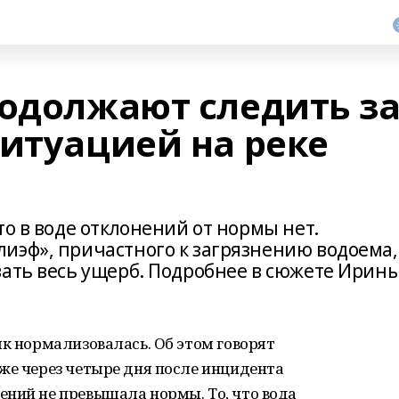
родолжают следить з
ситуацией на реке
то в воде отклонений от нормы нет.
иэф», причастного к загрязнению водоема,
вать весь ущерб. Подробнее в сюжете Ирин
як нормализовалась. Об этом говорят
же через четыре дня после инцидента
ений не превышала нормы. То, что вода