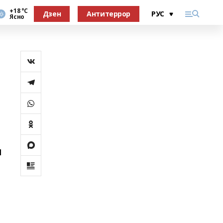
+18 °С
Дзен
Антитеррор
Ясно
а
ы