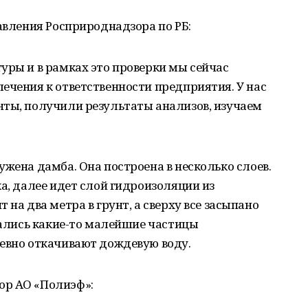
равления Росприроднадзора по РБ:
уры и в рамках это проверки мы сейчас
ечения к ответственности предприятия. У нас
нты, получили результаты анализов, изучаем
ужена дамба. Она построена в несколько слоев.
ка, далее идет слой гидроизоляции из
 на два метра в грунт, а сверху все засыпано
стались какие-то малейшие частицы
невно откачивают дождевую воду.
ор АО «Полиэф»: