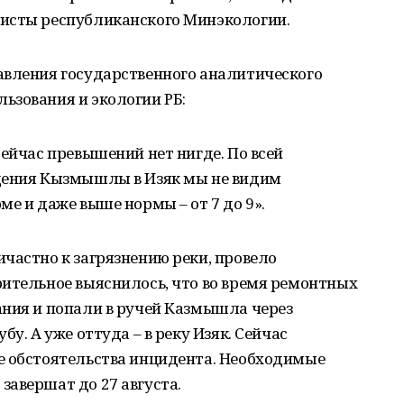
исты республиканского Минэкологии.
авления государственного аналитического
ьзования и экологии РБ:
сейчас превышений нет нигде. По всей
дения Кызмышлы в Изяк мы не видим
е и даже выше нормы – от 7 до 9».
частно к загрязнению реки, провело
рительное выяснилось, что во время ремонтных
ания и попали в ручей Казмышла через
у. А уже оттуда – в реку Изяк. Сейчас
е обстоятельства инцидента. Необходимые
авершат до 27 августа.