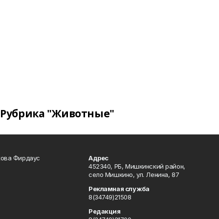
Рубрика "Животные"
кова Фирдаус
Адрес
452340, РБ, Мишкинский район,
село Мишкино, ул. Ленина, 87
Рекламная служба
8(34749)21508
Редакция