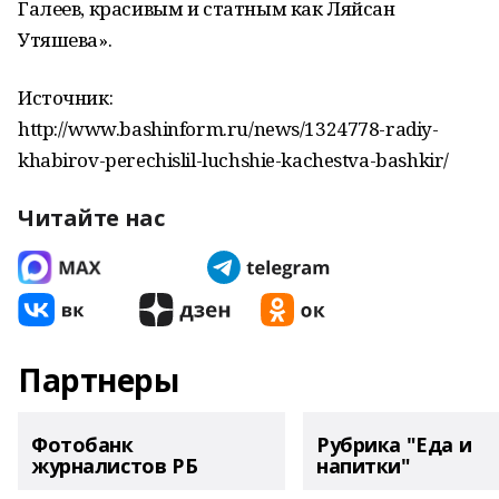
Галеев, красивым и статным как Ляйсан
Утяшева».
Источник:
http://www.bashinform.ru/news/1324778-radiy-
khabirov-perechislil-luchshie-kachestva-bashkir/
Читайте нас
Партнеры
Фотобанк
Рубрика "Еда и
журналистов РБ
напитки"