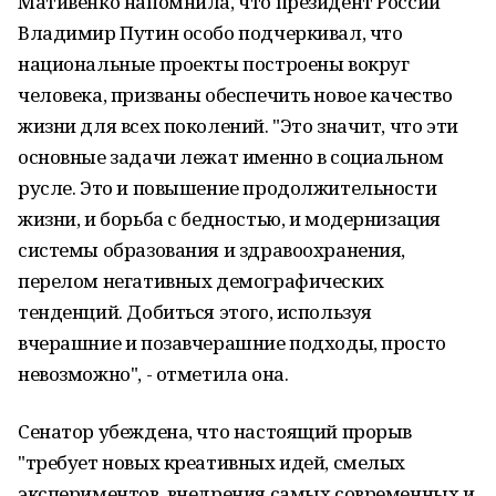
Мативенко напомнила, что президент России
Владимир Путин особо подчеркивал, что
национальные проекты построены вокруг
человека, призваны обеспечить новое качество
жизни для всех поколений. "Это значит, что эти
основные задачи лежат именно в социальном
русле. Это и повышение продолжительности
жизни, и борьба с бедностью, и модернизация
системы образования и здравоохранения,
перелом негативных демографических
тенденций. Добиться этого, используя
вчерашние и позавчерашние подходы, просто
невозможно", - отметила она.
Сенатор убеждена, что настоящий прорыв
"требует новых креативных идей, смелых
экспериментов, внедрения самых современных и