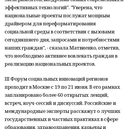
эффективных технологий". "Уверена, что
национальные проекты послужат мощным
драйвером для переформатирования
социальной среды в соответствии с вызовами
сегодняшнего дня, запросами и потребностями
наших граждан", - сказала Матвиенко, отметив,
что необходимо активнее вовлекать граждан в
реализацию национальных проектов.
III Форум социальных инноваций регионов
проходит в Москве с 19 по 21 июня. В его рамках
запланировано более 60 открытых лекций,
встреч, коуч-сессий и дискуссий. Российские и
международные эксперты расскажут о лучших
государственных и частных практиках в сфере
образования, здравоохранения, карьеры и