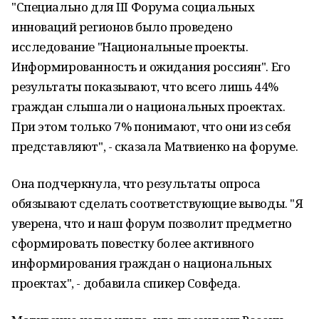
"Специально для III Форума социальных
инноваций регионов было проведено
исследование "Национальные проекты.
Информированность и ожидания россиян". Его
результаты показывают, что всего лишь 44%
граждан слышали о национальных проектах.
При этом только 7% понимают, что они из себя
представляют", - сказала Матвиенко на форуме.
Она подчеркнула, что результаты опроса
обязывают сделать соответствующие выводы. "Я
уверена, что и наш форум позволит предметно
сформировать повестку более активного
информирования граждан о национальных
проектах", - добавила спикер Совфеда.