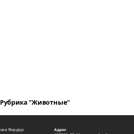
Рубрика "Животные"
кова Фирдаус
Адрес