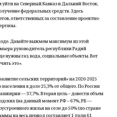
м уйти на Северный Кавказ и Дальний Восток,
получение федеральных средств. Здесь
тов, ответственных за составление проектно-
ертизы.
иоде. Давайте выжмем максимум из этой
мьера руководитель республики Радий
е нужны газ, вода, социальные объекты. Вот
чить это».
азвитие сельских территорий» на 2020-2025
 населения в доле 25,3% от общего. По России
Башкирии — 37,7%. Вторая цель – довести объем
родских (на данный момент РФ – 67%, РБ —
оустроенного жилья на селе до 50% (по стране
аммы на весь период составляет 1 трлн 61