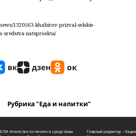
news/1320563-khabirov-prizval-selskie-
a-sredstva-natsproekta/
Рубрика "Еда и напитки"
ЛИ: Агентство по печати и средствам
Главный редактор - Кади