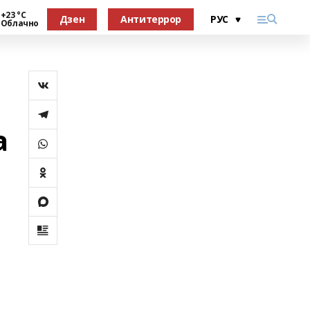
+23 °С
Дзен
Антитеррор
Облачно
а