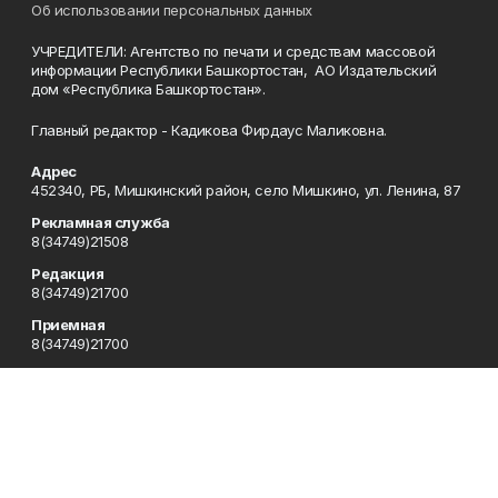
Об использовании персональных данных
УЧРЕДИТЕЛИ: Агентство по печати и средствам массовой
информации Республики Башкортостан, АО Издательский
дом «Республика Башкортостан».
Главный редактор - Кадикова Фирдаус Маликовна.
Адрес
452340, РБ, Мишкинский район, село Мишкино, ул. Ленина, 87
Рекламная служба
8(34749)21508
Редакция
8(34749)21700
Приемная
8(34749)21700
Сотрудничество
8(34749)21700
Отдел кадров
8(34749)21700