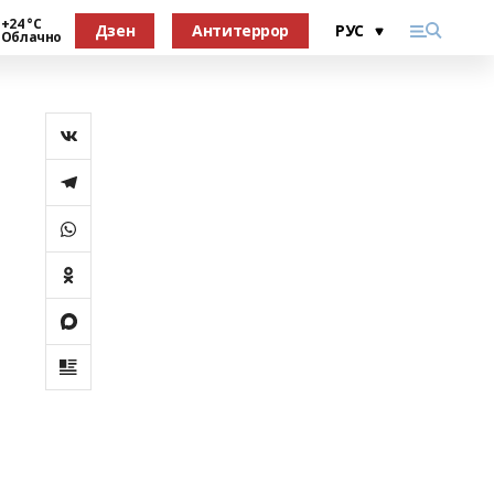
+24 °С
Дзен
Антитеррор
Облачно