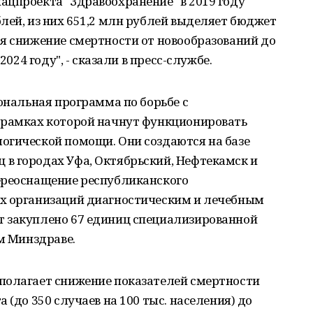
ацпроекта "Здравоохранение" в 2019 году
лей, из них 651,2 млн рублей выделяет бюджет
я снижение смертности от новообразований до
2024 году", - сказали в пресс-службе.
иональная программа по борьбе с
 рамках которой начнут функционировать
огической помощи. Они создаются на базе
в городах Уфа, Октябрьский, Нефтекамск и
ереоснащение республиканского
х организаций диагностическим и лечебным
 закуплено 67 единиц специализированной
ом Минздраве.
полагает снижение показателей смертности
 (до 350 случаев на 100 тыс. населения) до