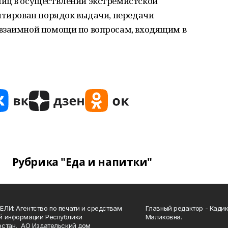
иц в осуществлении экстремистской
нтирован порядок выдачи, передачи
взаимной помощи по вопросам, входящим в
Рубрика "Еда и напитки"
ЛИ: Агентство по печати и средствам
Главный редактор - Кади
й информации Республики
Маликовна.
стан, АО Издательский дом