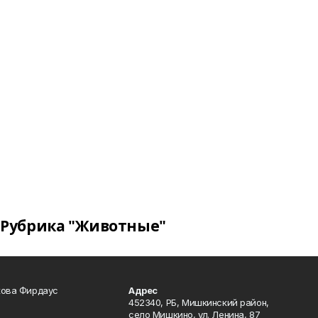
Рубрика "Животные"
кова Фирдаус
Адрес
452340, РБ, Мишкинский район,
село Мишкино, ул. Ленина, 87