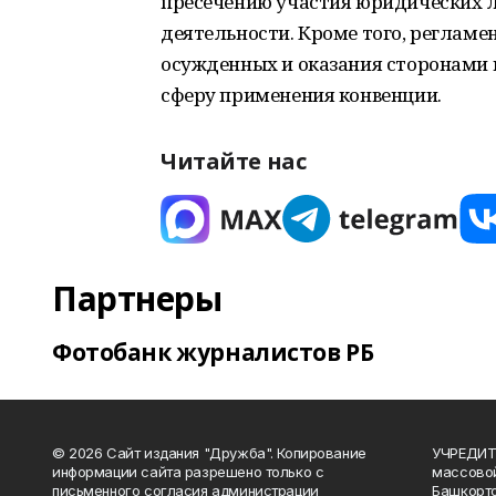
пресечению участия юридических л
деятельности. Кроме того, регламе
осужденных и оказания сторонами 
сферу применения конвенции.
Читайте нас
Партнеры
Фотобанк журналистов РБ
© 2026 Сайт издания "Дружба". Копирование
УЧРЕДИТЕ
информации сайта разрешено только с
массово
письменного согласия администрации
Башкорто