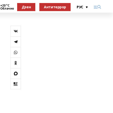
+20 °С
Дзен
Антитеррор
Облачно