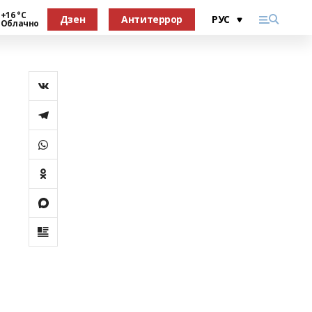
+16 °С
Дзен
Антитеррор
Облачно