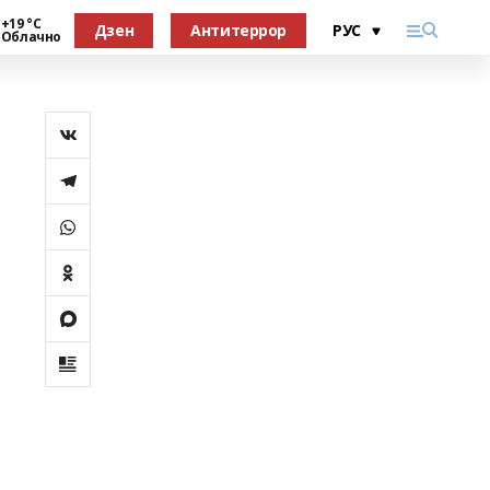
+19 °С
Дзен
Антитеррор
Облачно