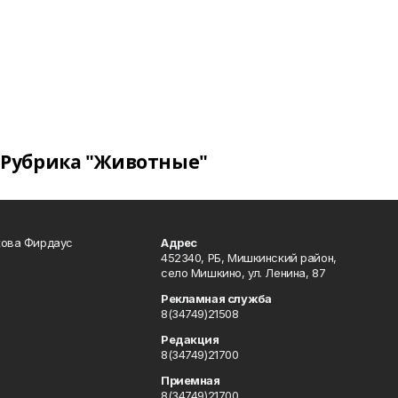
Рубрика "Животные"
кова Фирдаус
Адрес
452340, РБ, Мишкинский район,
село Мишкино, ул. Ленина, 87
Рекламная служба
8(34749)21508
Редакция
8(34749)21700
Приемная
8(34749)21700