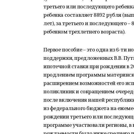
третьего или последующего ребенка
ребенка составляет 8892 рубля (в
лет), за третьего и последующего –
ребенком трехлетнего возраста).
Первое пособие – это одна из 6-ти
поддержки, предложенных В.В. Пути
ипотечной ставки при рождении в 20
продлением программы материнског
расширением возможностей его исп
поликлиник и сокращением очередей
после включения нашей республики
из федерального бюджета на ежем
рождении третьего или последующег
программе участвовали регионы, в
рождаемости было ниже среднего по Р