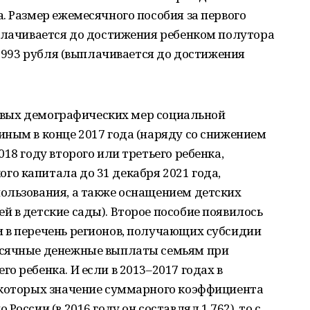
. Размер ежемесячного пособия за первого
ыплачивается до достижения ребенком полутора
 8993 рубля (выплачивается до достижения
 новых демографических мер социальной
ным в конце 2017 года (наряду со снижением
18 году второго или третьего ребенка,
о капитала до 31 декабря 2021 года,
ользования, а также оснащением детских
 в детские сады). Второе пособие появилось
 в перечень регионов, получающих субсидии
есячные денежные выплаты семьям при
о ребенка. И если в 2013–2017 годах в
 которых значение суммарного коэффициента
оссии (в 2016 году он составлял 1,762), то с