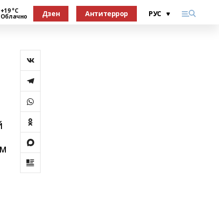
+19 °С
Дзен
Антитеррор
Облачно
й
ем