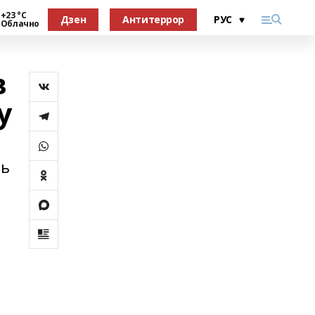
+23 °С
Дзен
Антитеррор
Облачно
в
у
ль