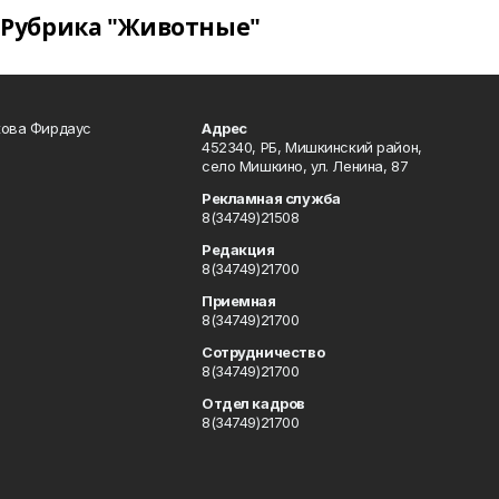
Рубрика "Животные"
кова Фирдаус
Адрес
452340, РБ, Мишкинский район,
село Мишкино, ул. Ленина, 87
Рекламная служба
8(34749)21508
Редакция
8(34749)21700
Приемная
8(34749)21700
Сотрудничество
8(34749)21700
Отдел кадров
8(34749)21700