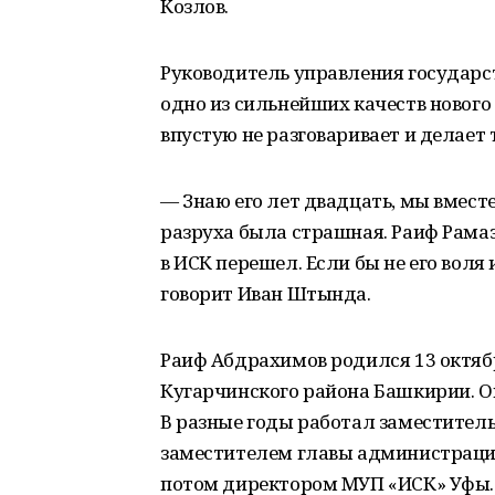
Козлов.
Руководитель управления государс
одно из сильнейших качеств нового
впустую не разговаривает и делает т
— Знаю его лет двадцать, мы вмест
разруха была страшная. Раиф Рама
в ИСК перешел. Если бы не его воля
говорит Иван Штында.
Раиф Абдрахимов родился 13 октябр
Кугарчинского района Башкирии. О
В разные годы работал заместител
заместителем главы администрации
потом директором МУП «ИСК» Уфы.