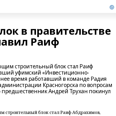
лок в правительстве
лавил Раиф
щим строительный блок стал Раиф
лявший уфимский «Инвестиционно-
днее время работавший в команде Радия
администрации Красногорска по вопросам
го предшественник Андрей Трухан покинул
м строительный блок стал Раиф Абдрахимов,