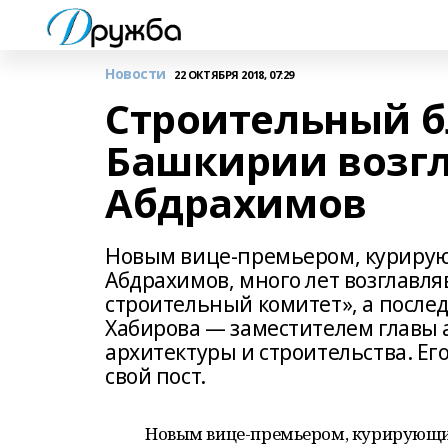
Новости
22 ОКТЯБРЯ 2018, 07:29
Строительный б
Башкирии возг
Абдрахимов
Новым вице-премьером, курирую
Абдрахимов, много лет возглав
строительный комитет», а после
Хабирова — заместителем главы 
архитектуры и строительства. Е
свой пост.
Новым вице-премьером, курирующи