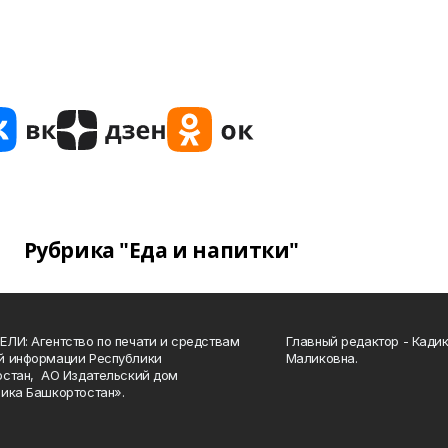
Рубрика "Еда и напитки"
ЛИ: Агентство по печати и средствам
Главный редактор - Кади
й информации Республики
Маликовна.
стан, АО Издательский дом
ика Башкортостан».