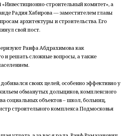
 «Инвестиционно-строительный комитет», а
анде Радия Хабирова — заместителем главы
просам архитектуры и строительства. Его
инул свой пост.
еризуют Раифа Абдрахимова как
о и решать сложные вопросы, а также
населением.
 добивался своих целей, особенно эффективно у
 жильем обманутых дольщиков, комплексного
ва социальных объектов – школ, больниц,
нистр строительного комплекса Подмосковья
ая утрата, а за вас я рада. Раиф Рамазанович