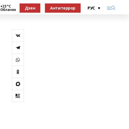
+23 °С
Дзен
Антитеррор
Облачно