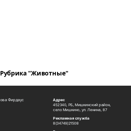
Рубрика "Животные"
кова Фирдаус
Адрес
452340, РБ, Мишкинский район,
село Мишкино, ул. Ленина, 87
Рекламная служба
8(34749)21508