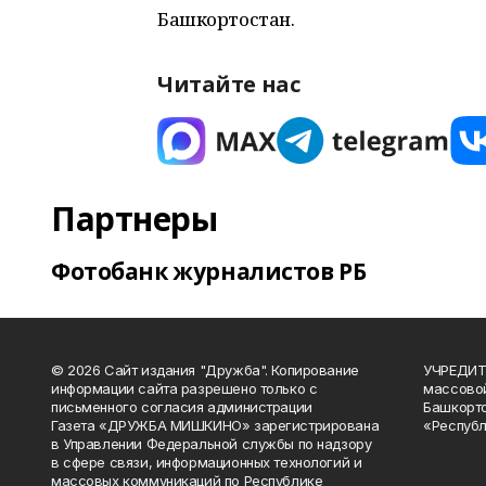
Башкортостан.
Читайте нас
Партнеры
Фотобанк журналистов РБ
© 2026 Сайт издания "Дружба". Копирование
УЧРЕДИТЕ
информации сайта разрешено только с
массово
письменного согласия администрации
Башкорто
Газета «ДРУЖБА МИШКИНО» зарегистрирована
«Республ
в Управлении Федеральной службы по надзору
в сфере связи, информационных технологий и
массовых коммуникаций по Республике