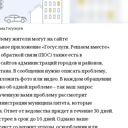
ла Госуслуги
лему жители могут на сайте:
ильное приложение «Госуслуги. Решаем вместе».
братной связи (ПОС) также есть в
 сайтов администраций городов и районов,
тана. В сообщении нужно описать проблему,
риложить фото или видео. В каждом обращении
о об одной проблеме – так ваш запрос
наченную вами проблему рассмотрит
инистрация муниципалитета, которые
. Ответ от ведомства придет в течение 30 дней.
ее: в срок до 10 дней. Однако ваше
текст содержит угрозы, оскорбления или