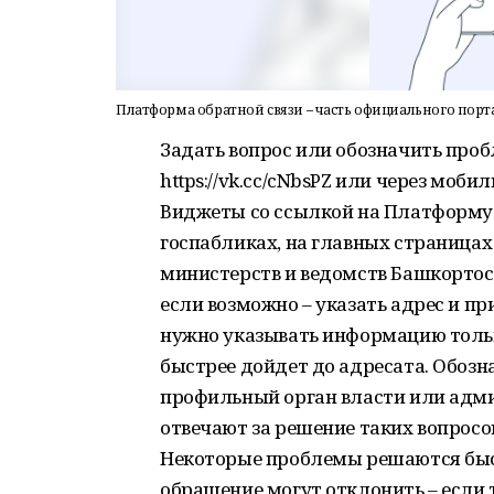
Платформа обратной связи – часть официального порта
Задать вопрос или обозначить проб
https://vk.cc/cNbsPZ или через моб
Виджеты со ссылкой на Платформу о
госпабликах, на главных страницах
министерств и ведомств Башкортос
если возможно – указать адрес и п
нужно указывать информацию тольк
быстрее дойдет до адресата. Обоз
профильный орган власти или адм
отвечают за решение таких вопросов
Некоторые проблемы решаются быстр
обращение могут отклонить – если 