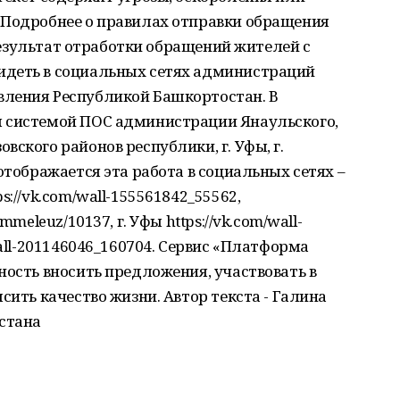
 Подробнее о правилах отправки обращения
M Результат отработки обращений жителей с
идеть в социальных сетях администраций
ления Республикой Башкортостан. В
я системой ПОС администрации Янаульского,
ского районов республики, г. Уфы, г.
отображается эта работа в социальных сетях –
s://vk.com/wall-155561842_55562,
mmeleuz/10137, г. Уфы https://vk.com/wall-
wall-201146046_160704. Сервис «Платформа
ность вносить предложения, участвовать в
сить качество жизни. Автор текста - Галина
остана