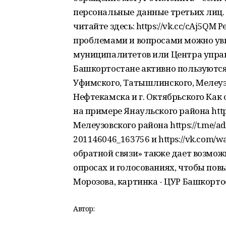
персональные данные третьих лиц.
читайте здесь: https://vk.cc/cAj5Q
проблемами и вопросами можно ув
муниципалитетов или Центра управ
Башкортостане активно пользуютс
Уфимского, Татышлинского, Мелеузов
Нефтекамска и г. Октябрьского Как 
на примере Янаульского района http
Мелеузовского района https://t.me/ad
201146046_163756 и https://vk.com/
обратной связи» также дает возмож
опросах и голосованиях, чтобы повы
Морозова, картинка - ЦУР Башкорт
Автор: