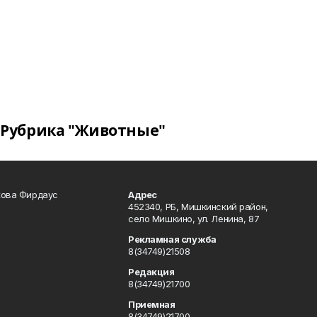
Рубрика "Животные"
кова Фирдаус
Адрес
452340, РБ, Мишкинский район,
село Мишкино, ул. Ленина, 87
Рекламная служба
8(34749)21508
Редакция
8(34749)21700
Приемная
8(34749)21700