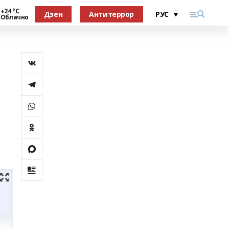
+24 °С
Дзен
Антитеррор
Облачно