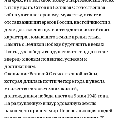
в тылу врага. Сегодня Великая Отечественная
война учит нас героизму, мужеству, отваге в
отстаивании интересов России, настойчивости в
деле достижения цели и твердости российского
характера, ломающего всякие препятствия.
Память о Великой Победе будет жить в веках!
Пусть дух победы воодушевляет сердца и ведет
вперед- к новым подвигам, успехам и
достижениям.
Окончание Великой Отечественной войны,
которая длилась почти четыре года и унесла
множество человеческих жизней, -
долгожданная победа настала 9 мая 1945 года.
На разрушенную и изуродованную землю
наконец-то пришел мир. Переполняющая людей
радость выносила их на площади и улицы. И