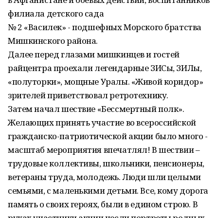
филиала детского сада
№ 2 «Василек» - подшефных Морского братства
Мишкинского района.
Далее перед глазами мишкинцев и гостей
райцентра проехали легендарные ЗИСы, ЗИЛы,
«полуторки», мощные Уралы. «Живой коридор»
зрителей приветствовал ретротехнику.
Затем начал шествие «Бессмертный полк».
Желающих принять участие во всероссийской
гражданско-патриотической акции было много -
масштаб мероприятия впечатлял! В шествии –
трудовые коллективы, школьники, пенсионеры,
ветераны труда, молодежь. Люди шли целыми
семьями, с маленькими детьми. Все, кому дорога
память о своих героях, были в едином строю. В
руках участники акции несли портреты родных