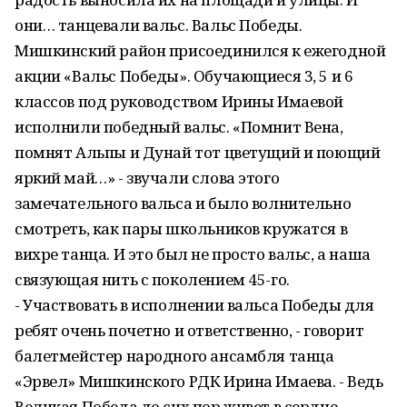
они… танцевали вальс. Вальс Победы.
Мишкинский район присоединился к ежегодной
акции «Вальс Победы». Обучающиеся 3, 5 и 6
классов под руководством Ирины Имаевой
исполнили победный вальс. «Помнит Вена,
помнят Альпы и Дунай тот цветущий и поющий
яркий май…» - звучали слова этого
замечательного вальса и было волнительно
смотреть, как пары школьников кружатся в
вихре танца. И это был не просто вальс, а наша
связующая нить с поколением 45-го.
- Участвовать в исполнении вальса Победы для
ребят очень почетно и ответственно, - говорит
балетмейстер народного ансамбля танца
«Эрвел» Мишкинского РДК Ирина Имаева. - Ведь
Великая Победа до сих пор живет в сердце