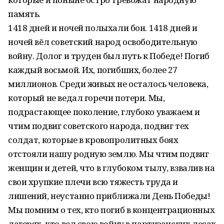
память.
1418 дней и ночей полыхали бои. 1418 дней и
ночей вёл советский народ освободительную
войну. Долог и труден был путь к Победе! Погиб
каждый восьмой. Их, погибших, более 27
миллионов. Среди живых не осталось человека,
который не ведал горечи потери. Мы,
подрастающее поколение, глубоко уважаем и
чтим подвиг советского народа, подвиг тех
солдат, которые в кровопролитных боях
отстояли нашу родную землю. Мы чтим подвиг
женщин и детей, что в глубоком тылу, взвалив на
свои хрупкие плечи всю тяжесть труда и
лишений, неустанно приближали День Победы!
Мы помним о тех, кто погиб в концентрационных
лагерях, кто вел свою войну в партизанских лесах