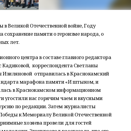
 в Великой Отечественной войне, Году
а сохранение памяти о героизме народа, о
ных лет.
нного центра в составе главного редактора
с Кадиковой, корреспондента Светланы
ы Изиляновой отправилась в Краснокамский
тандарта марафона памяти «И штыком, и
оялась в Краснокамском информационном
ги угостили нас горячим чаем и вкусными
курсию по редакции. Затем журналисты
 Победы к Мемориалу Великой Отечественной
приимные хозяева провели для гостей
молодежи. Экскурсовод рассказала, что его