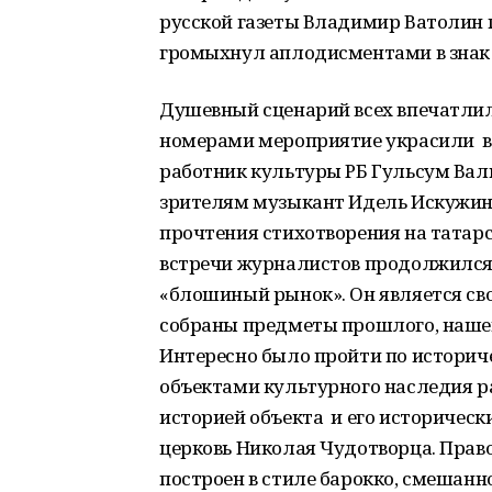
русской газеты Владимир Ватолин 
громыхнул аплодисментами в знак 
Душевный сценарий всех впечатли
номерами мероприятие украсили в
работник культуры РБ Гульсум Вал
зрителям музыкант Идель Искужин.
прочтения стихотворения на татарс
встречи журналистов продолжился 
«блошиный рынок». Он является св
собраны предметы прошлого, нашего
Интересно было пройти по историче
объектами культурного наследия 
историей объекта и его историчес
церковь Николая Чудотворца. Право
построен в стиле барокко, смешанн