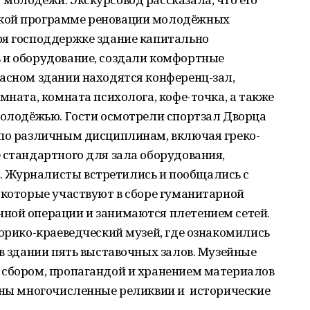
кой программе реновации молодёжных
ря господдержке здание капитально
 и оборудование, создали комфортные
асном здании находятся конференц-зал,
мната, комната психолога, кофе-точка, а также
молодёжью. Гости осмотрели спортзал Дворца
 по различным дисциплинам, включая греко-
 стандартного для зала оборудования,
 Журналисты встретились и пообщались с
 которые участвуют в сборе гуманитарной
ной операции и занимаются плетением сетей.
торико-краеведческий музей, где ознакомились
в здании пять выставочных залов. Музейные
 сбором, пропагандой и хранением материалов
раны многочисленные реликвии и исторические