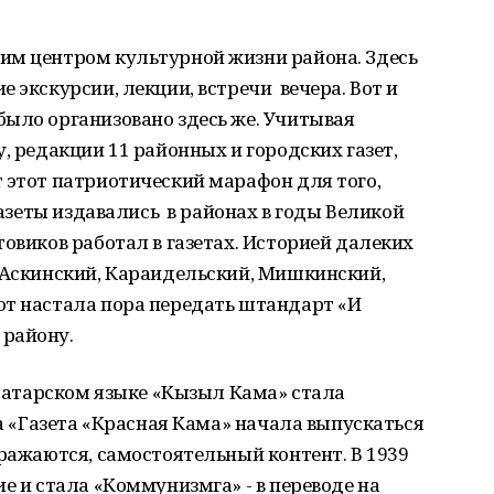
им центром культурной жизни района. Здесь
 экскурсии, лекции, встречи вечера. Вот и
было организовано здесь же. Учитывая
, редакции 11 районных и городских газет,
 этот патриотический марафон для того,
газеты издавались в районах в годы Великой
товиков работал в газетах. Историей далеких
– Аскинский, Караидельский, Мишкинский,
от настала пора передать штандарт «И
 району.
 татарском языке «Кызыл Кама» стала
та «Газета «Красная Кама» начала выпускаться
ыражаются, самостоятельный контент. В 1939
е и стала «Коммунизмга» - в переводе на