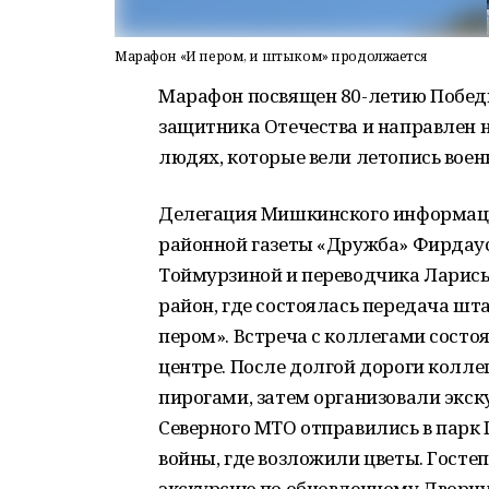
Марафон «И пером, и штыком» продолжается
Марафон посвящен 80-летию Победы
защитника Отечества и направлен н
людях, которые вели летопись воен
Делегация Мишкинского информацио
районной газеты «Дружба» Фирдау
Тоймурзиной и переводчика Ларис
район, где состоялась передача ш
пером». Встреча с коллегами сост
центре. После долгой дороги колле
пирогами, затем организовали экс
Северного МТО отправились в парк
войны, где возложили цветы. Госте
экскурсию по обновленному Дворцу 