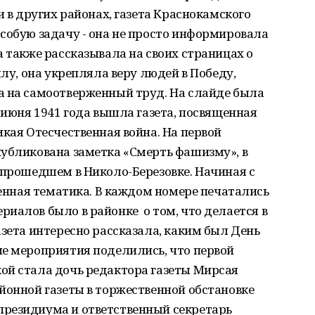
и в других районах, газета Краснокамского
собую задачу - она не просто информировала
а также рассказывала на своих страницах о
лу, она укрепляла веру людей в Победу,
а на самоотверженный труд. На слайде была
 июня 1941 года вышла газета, посвященная
икая Отесчественная война. На первой
публикована заметка «Смерть фашизму», в
 прошедшем в Николо-Березовке. Начиная с
оенная тематика. В каждом номере печатались
иалов было в районке о том, что делается в
азета интересно рассказала, каким был День
ие мероприятия поделились, что первой
ой стала дочь редактора газеты Мирсая
йонной газеты в торжественной обстановке
резидиума и ответственный секретарь