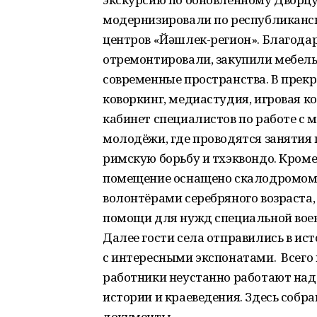
модернизировали по республиканс
центров «Йəшлек-регион». Благода
отремонтировали, закупили мебель
современные пространства. В прекр
коворкинг, медиастудия, игровая ко
кабинет специалистов по работе с 
молодёжи, где проводятся занятия
римскую борьбу и тхэквондо. Кроме
помещение оснащено скалодромом.
волонтёрами серебряного возраста,
помощи для нужд специальной воен
Далее гости села отправились в ис
с интересными экспонатами. Всего 
работники неустанно работают над
истории и краеведения. Здесь соб
документы.