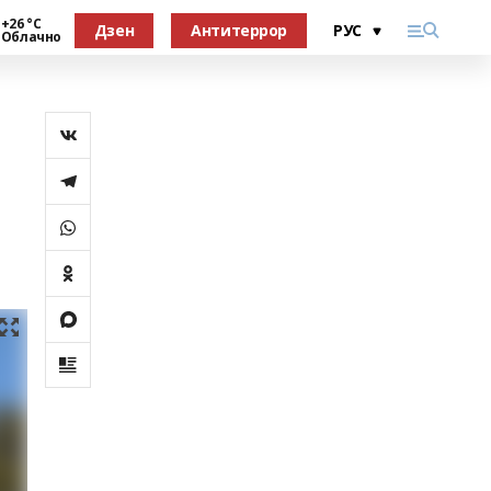
+26 °С
Дзен
Антитеррор
Облачно