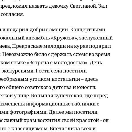
предложил назвать девочку Светланой. Зал
согласия.
л и подарил добрые эмоции. Концертными
окальный ансамбль «Кружева», заслуженный
иева, Прекрасные мелодии на курае подарил
 Невозможно было сдержать слезы во время
ком языке «Встреча с молодостью». День
экскурсиями. Гости села посетили
оеобразным уголком ностальгии – здесь
 общего советского детства и юности.
ской улице Большая купеческая, где перед
размещены информационные таблички с
кими фотографиями. Далее мы посетили
славный храм восхитил своей красотой - он
ого с классицизмом. Впечатлила всех и