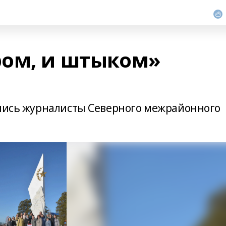
ром, и штыком»
ились журналисты Северного межрайонного