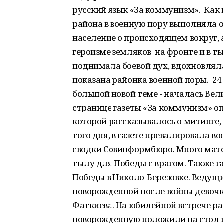
русский язык «За коммунизм». Как 
района в военную пору выполняла о
население о происходящем вокруг, 
героизме земляков на фронте и в ты
поднимала боевой дух, вдохновлял
показана районка военной поры. 24
большой новой теме - началась Вел
странице газеты «За коммунизм» о
которой рассказывалось о митинге,
того дня, в газете превалировала в
сводки Совинформбюро. Много матер
тылу для Победы с врагом. Также г
Победы в Николо-Березовке. Ведущ
новорожденной после войны девочк
Фаткиева. На юбилейной встрече ра
новорожденную положили на стол п