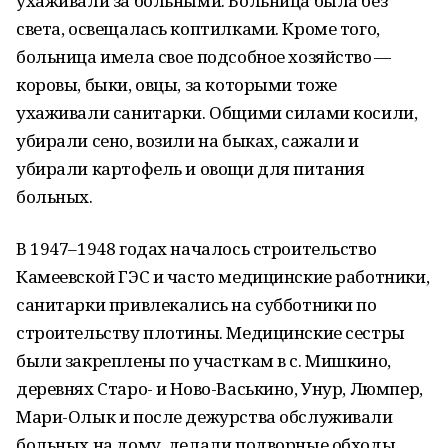
ухаживали за больными. Больница была без
света, освещалась коптилками. Кроме того,
больница имела свое подсобное хозяйство —
коровы, быки, овцы, за которыми тоже
ухаживали санитарки. Общими силами косили,
убирали сено, возили на быках, сажали и
убирали картофель и овощи для питания
больных.
В 1947–1948 годах началось строительство
Камеевской ГЭС и часто медицинские работники,
санитарки привлекались на субботники по
строительству плотины. Медицинские сестры
были закреплены по участкам в с. Мишкино,
деревнях Старо- и Ново-Васькино, Унур, Люмпер,
Мари-Олык и после дежурства обслуживали
больных на дому, делали подворные обходы,