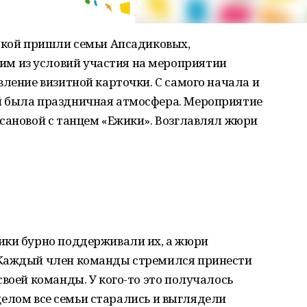
тской пришли семьи Апсадиковых,
 из условий участия на мероприятии
вление визитной карточки. С самого начала и
й была праздничная атмосфера. Мероприятие
сановой с танцем «Ежики». Возглавлял жюри
ики бурно поддерживали их, а жюри
 Каждый член команды стремился принести
своей команды. У кого-то это получалось
в целом все семьи старались и выглядели