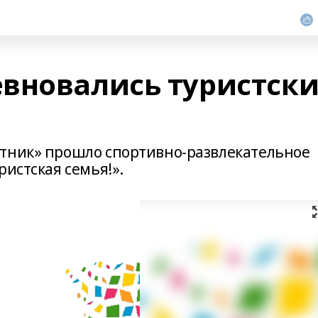
вновались туристск
утник» прошло спортивно-развлекательное
ристская семья!».