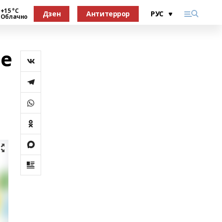
+15 °С
Дзен
Антитеррор
Облачно
ие