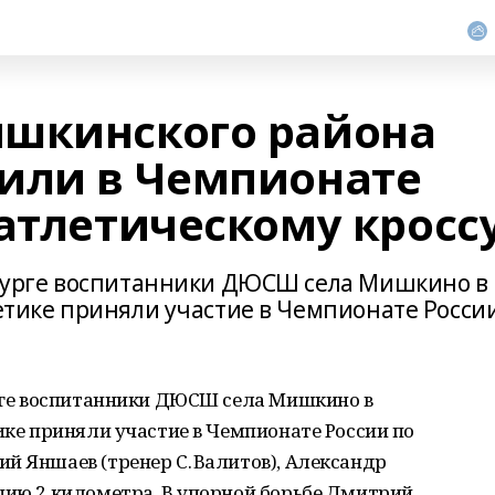
ишкинского района
или в Чемпионате
атлетическому кросс
енбурге воспитанники ДЮСШ села Мишкино в
летике приняли участие в Чемпионате Росси
урге воспитанники ДЮСШ села Мишкино в
тике приняли участие в Чемпионате России по
й Яншаев (тренер С. Валитов), Александр
цию 2 километра. В упорной борьбе Дмитрий