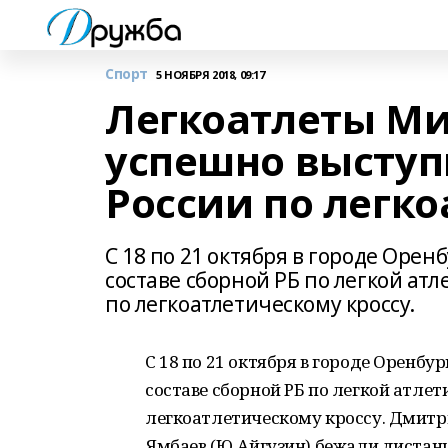
Спорт
5 НОЯБРЯ 2018, 09:17
Легкоатлеты М
успешно выступ
России по легко
С 18 по 21 октября в городе Ор
составе сборной РБ по легкой ат
по легкоатлетическому кроссу.
С 18 по 21 октября в городе Оренб
составе сборной РБ по легкой атле
легкоатлетическому кроссу. Дмитри
Ямбаев (Ю. Айгузин) бежали дистан