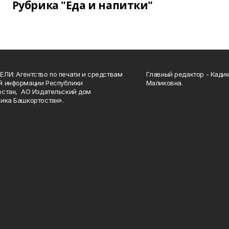
Рубрика "Еда и напитки"
ЛИ: Агентство по печати и средствам
Главный редактор - Кади
й информации Республики
Маликовна.
стан, АО Издательский дом
ика Башкортостан».