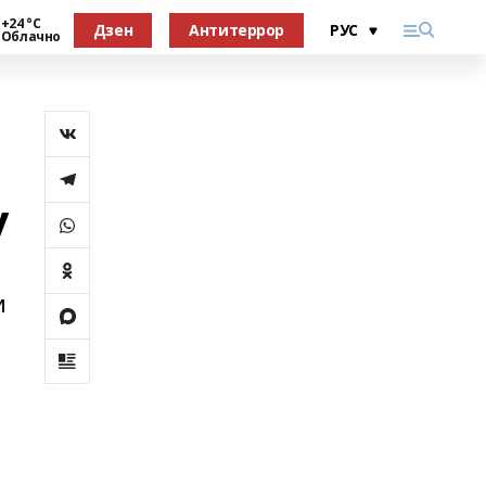
+24 °С
Дзен
Антитеррор
Облачно
у
и