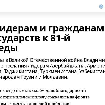
лидерам и гражданам
ударств к 81-й
еды
ды в Великой Отечественной войне Владим
е послания лидерам Азербайджана, Армени
и, Таджикистана, Туркменистана, Узбекистан
 народам Грузии и Молдавии.
в этот день мы воздаём дань благодарности
которые плечом к плечу сражались на фронте
слимых жертв и лишений приближая