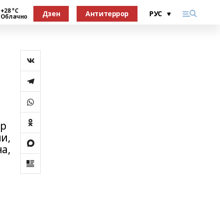
+28 °С
Дзен
Антитеррор
Облачно
ир
и,
а,