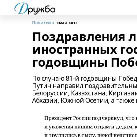
Политика
8 МАЯ , 08:12
Поздравления 
иностранных гос
годовщины Поб
По случаю 81-й годовщины Побе
Путин направил поздравительны
Белоруссии, Казахстана, Киргизи
Абхазии, Южной Осетии, а также
Президент России подчеркнул, что 
и уважения нашим отцам и дедам, 
и трудились в тылу, ценой неисчи