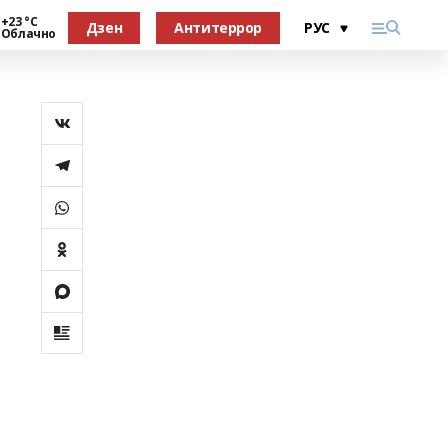
+23 °С
Дзен
Антитеррор
Облачно