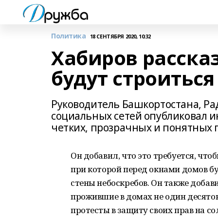
Политика
18 СЕНТЯБРЯ 2020, 10:32
Хабиров расска
будут строиться
Руководитель Башкортостана, Рад
социальных сетей опубликовал и
четких, прозрачных и понятных 
Он добавил, что это требуется, что
при которой перед окнами домов б
стены небоскребов. Он также добави
прожившие в домах не один десято
протесты в защиту своих прав на с