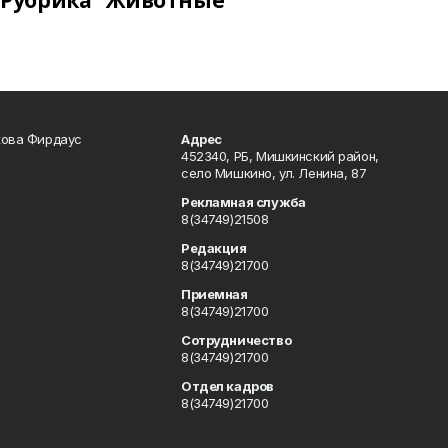
Рубрика "Животные"
кова Фирдаус
Адрес
452340, РБ, Мишкинский район,
село Мишкино, ул. Ленина, 87
Рекламная служба
8(34749)21508
Редакция
8(34749)21700
Приемная
8(34749)21700
Сотрудничество
8(34749)21700
Отдел кадров
8(34749)21700