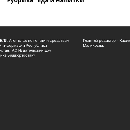
Рубрика "Еда и напитки"
ЛИ: Агентство по печати и средствам
Главный редактор - Кади
й информации Республики
Маликовна.
стан, АО Издательский дом
ика Башкортостан».