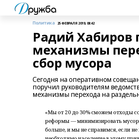
Политика
25 ФЕВРАЛЯ 2019, 08:42
Радий Хабиров 
механизмы пере
сбор мусора
Сегодня на оперативном совеща
поручил руководителям ведомст
механизмы перехода на раздель
«Мы от 20 до 30% сможем отходы со
реформы — минимизировать мусор,
больше, и мы не справимся, если н
необходимо население в этому прив