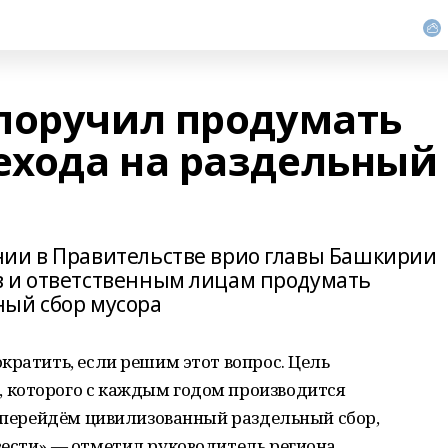
поручил продумать
хода на раздельный
нии в Правительстве врио главы Башкирии
в и ответственным лицам продумать
ный сбор мусора
кратить, если решим этот вопрос. Цель
 которого с каждым годом производится
е перейдём цивилизованный раздельный сбор,
ести»,— отметил руководитель региона.