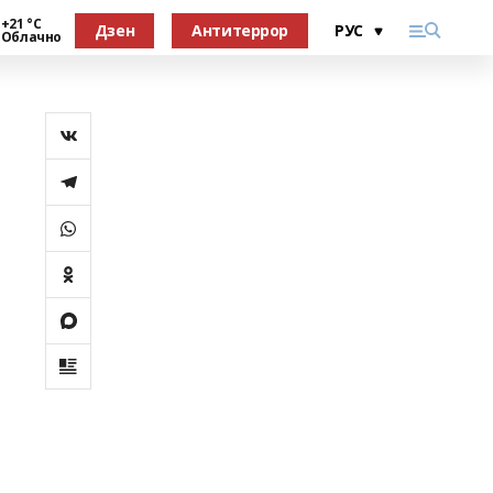
+21 °С
Дзен
Антитеррор
Облачно