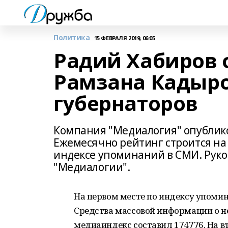
Политика
15 ФЕВРАЛЯ 2019, 06:05
Радий Хабиров 
Рамзана Кадыро
губернаторов
Компания "Медиалогия" опублико
Ежемесячно рейтинг строится на 
индексе упоминаний в СМИ. Рук
"Медиалогии".
На первом месте по индексу упомин
Средства массовой информации о нем
медиаиндекс составил 174776. На в