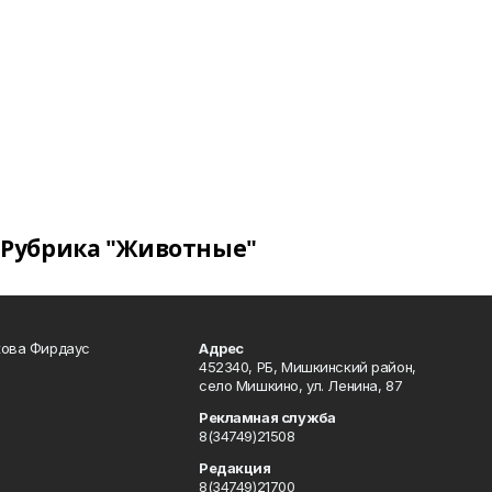
Рубрика "Животные"
кова Фирдаус
Адрес
452340, РБ, Мишкинский район,
село Мишкино, ул. Ленина, 87
Рекламная служба
8(34749)21508
Редакция
8(34749)21700