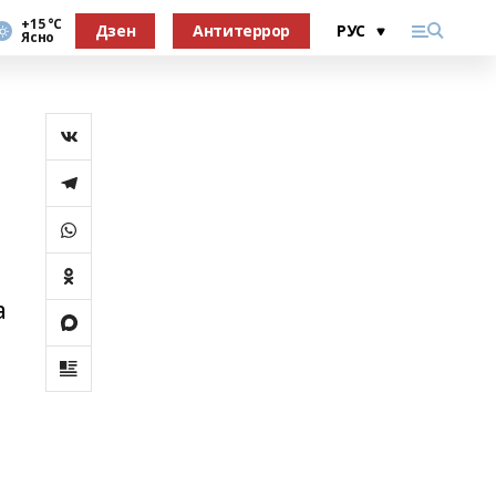
+15 °С
Дзен
Антитеррор
Ясно
а
5