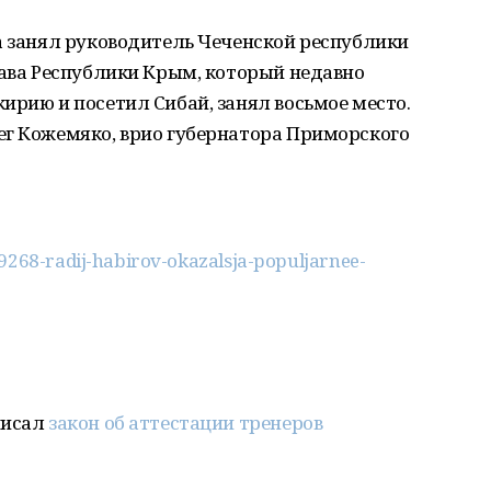
а занял руководитель Чеченской республики
лава Республики Крым, который недавно
ирию и посетил Сибай, занял восьмое место.
ег Кожемяко, врио губернатора Приморского
/9268-radij-habirov-okazalsja-populjarnee-
писал
закон об аттестации тренеров