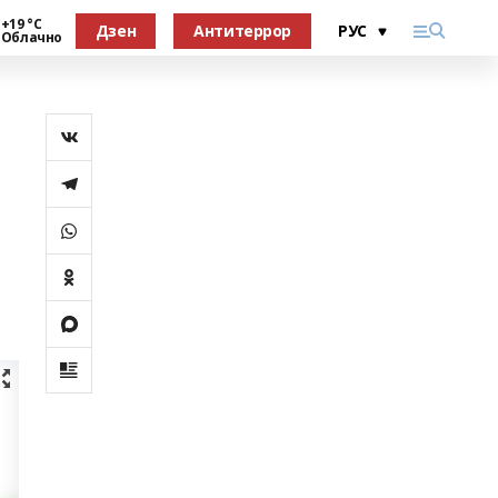
+19 °С
Дзен
Антитеррор
Облачно
я