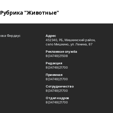
Рубрика "Животные"
кова Фирдаус
Адрес
452340, РБ, Мишкинский район,
село Мишкино, ул. Ленина, 87
Рекламная служба
8(34749)21508
Редакция
8(34749)21700
Приемная
8(34749)21700
Сотрудничество
8(34749)21700
Отдел кадров
8(34749)21700