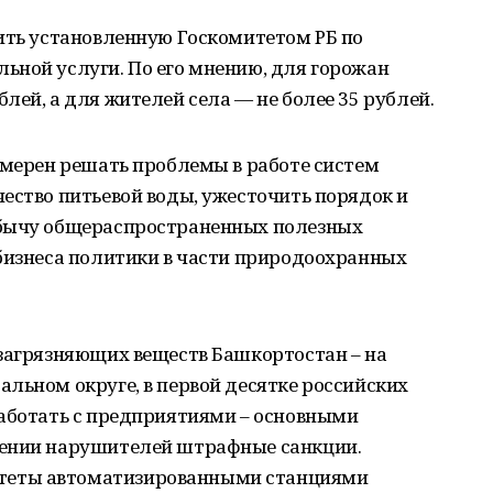
ить установленную Госкомитетом РБ по
ьной услуги. По его мнению, для горожан
лей, а для жителей села — не более 35 рублей.
амерен решать проблемы в работе систем
ество питьевой воды, ужесточить порядок и
обычу общераспространенных полезных
 бизнеса политики в части природоохранных
 загрязняющих веществ Башкортостан – на
льном округе, в первой десятке российских
работать с предприятиями – основными
шении нарушителей штрафные санкции.
теты автоматизированными станциями