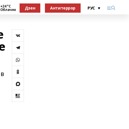
+24 °С
Дзен
Антитеррор
Облачно
е
е
 в