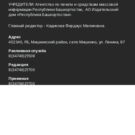
УЧРЕДИТЕЛИ: Агентство по печати и средствам массовой
информации Республики Башкортостан, АО Издательский
дом «Республика Башкортостан».
Главный редактор - Кадикова Фирдаус Маликовна.
Адрес
452340, РБ, Мишкинский район, село Мишкино, ул. Ленина, 87
Рекламная служба
8(34749)21508
Редакция
8(34749)21700
Приемная
8(34749)21700
Сотрудничество
8(34749)21700
Отдел кадров
8(34749)21700