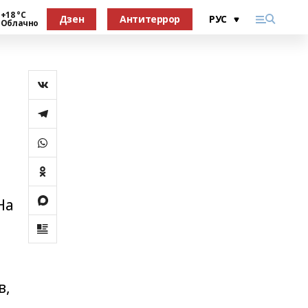
+18 °С
Дзен
Антитеррор
Облачно
На
в,
ч