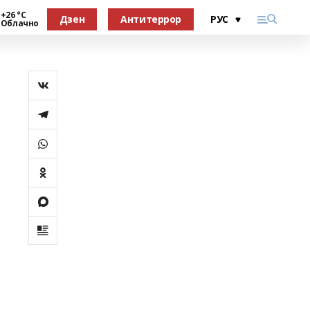
+26 °С
Дзен
Антитеррор
Облачно