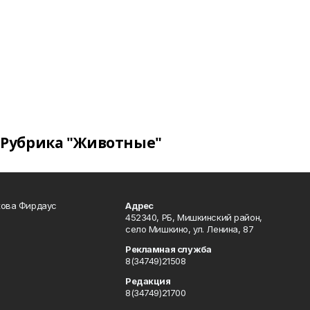
Рубрика "Животные"
кова Фирдаус
Адрес
452340, РБ, Мишкинский район,
село Мишкино, ул. Ленина, 87
Рекламная служба
8(34749)21508
Редакция
8(34749)21700