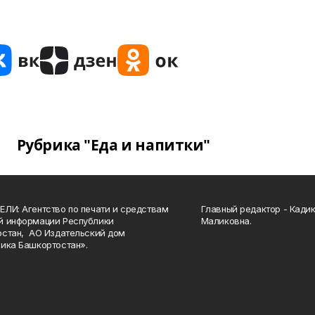
Рубрика "Еда и напитки"
ЛИ: Агентство по печати и средствам
Главный редактор - Кади
й информации Республики
Маликовна.
стан, АО Издательский дом
ика Башкортостан».