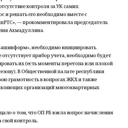
тсутствие контроля за УК самих
ос и решать его необходимо вместе с
ашРТС», — прокомментировала председатель
Алия Ахмадуллина.
«Башинформ», необходимо инициировать
е отсутствует прибор учета, необходимо будет
ровать их (есть моменты перетопа или плохой
езону). В Общественной палате республики
ою грамотность в вопросах ЖКХ и также
авляющих организаций многоквартирных
ало о том, что ОП РБ взяла вопрос начисления
 свой контроль.