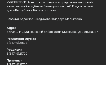
УЧРЕДИТЕЛИ: Агентство по печати и средствам массовой
информации Республики Башкортостан, АО Издательский
дом «Республика Башкортостан».
Главный редактор - Кадикова Фирдаус Маликовна.
Адрес
452340, РБ, Мишкинский район, село Мишкино, ул. Ленина, 87
Рекламная служба
8(34749)21508
Редакция
8(34749)21700
Приемная
8(34749)21700
Сотрудничество
8(34749)21700
Отдел кадров
8(34749)21700