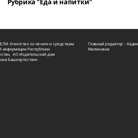
Рубрика "Еда и напитки"
ЛИ: Агентство по печати и средствам
Главный редактор - Кади
й информации Республики
Маликовна.
стан, АО Издательский дом
ика Башкортостан».