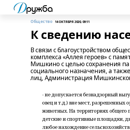
Общество
14 ОКТЯБРЯ 2020, 09:11
К сведению нас
В связи с благоустройством общ
комплекса «Аллея героев» с памят
Мишкино с целью сохранения пам
социального назначения, а такж
лиц, Администрация Мишкинског
- не допускается безнадзорный выгу
овец и т.д.) вне мест, разрешенны
животных. На территориях общего по
детские и спортивные площадки, 
любое нахождение сельскохозяйст