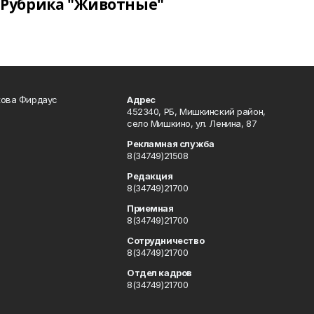
Рубрика "Животные"
кова Фирдаус
Адрес
452340, РБ, Мишкинский район,
село Мишкино, ул. Ленина, 87
Рекламная служба
8(34749)21508
Редакция
8(34749)21700
Приемная
8(34749)21700
Сотрудничество
8(34749)21700
Отдел кадров
8(34749)21700