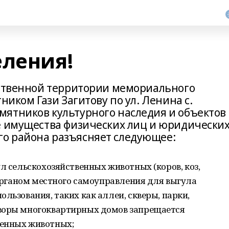
еления!
ественной территории мемориального
ником Гази Загитову по ул. Ленина с.
ятников культурного наследия и объектов
е имущества физических лиц и юридически
о района разъясняет следующее:
л сельскохозяйственных животных (коров, коз,
х органом местного самоуправления для выгула
льзования, таких как аллеи, скверы, парки,
дворы многоквартирных домов запрещается
венных животных;