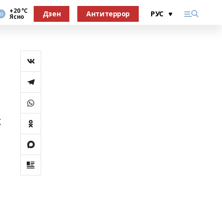
+20 °С
Дзен
Антитеррор
Ясно
х