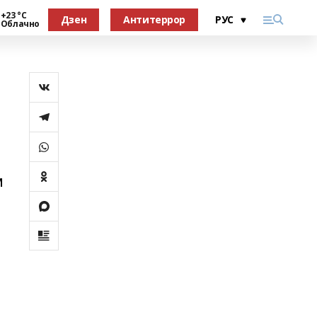
+23 °С
Дзен
Антитеррор
Облачно
м