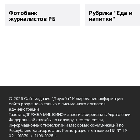
Фотобанк
Рубрика "Еда и
журналистов РБ
напитки"
© 2026 Сайт издания "Дружба". Копирование информации
сайта разрешено только с письменного согласия
администрации
Газета «ДРУЖБА МИШКИНО» зарегистрирована в Управлении
Федеральной службы по надзору в сфере связи,
информационных технологий и массовых коммуникаций по
Республике Башкортостан. Регистрационный номер ПИ № ТУ
02 - 01879 от 11.06.2025 г.