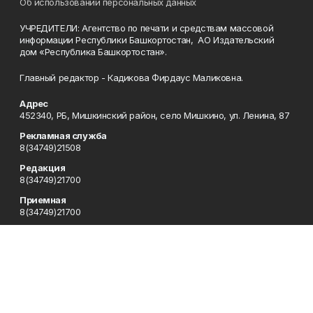
Об использовании персональных данных
УЧРЕДИТЕЛИ: Агентство по печати и средствам массовой
информации Республики Башкортостан, АО Издательский
дом «Республика Башкортостан».
Главный редактор - Кадикова Фирдаус Маликовна.
Адрес
452340, РБ, Мишкинский район, село Мишкино, ул. Ленина, 87
Рекламная служба
8(34749)21508
Редакция
8(34749)21700
Приемная
8(34749)21700
Сотрудничество
8(34749)21700
Отдел кадров
8(34749)21700