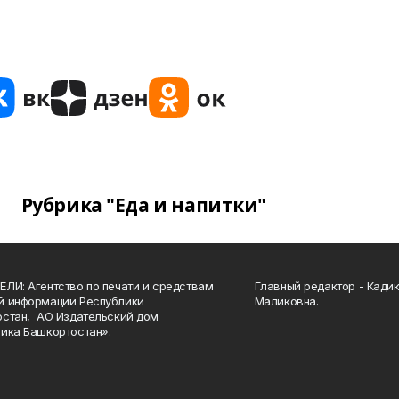
Рубрика "Еда и напитки"
ЛИ: Агентство по печати и средствам
Главный редактор - Кади
й информации Республики
Маликовна.
стан, АО Издательский дом
ика Башкортостан».