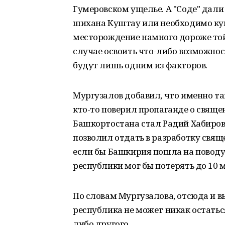
Гумеровском ущелье. А "Соде" дали
шихана Куштау или необходимо куп
месторождение намного дороже той 
случае освоить что-либо возможнос
будут лишь одним из факторов.
Мургузалов добавил, что именно та
кто-то поверил пропаганде о свяще
Башкортостана стал Радий Хабиров,
позволил отдать в разработку свящ
если бы Башкирия пошла на поводу
республики мог бы потерять до 10 
По словам Мургузалова, отсюда и вы
республика не может никак остаться
либо другого.