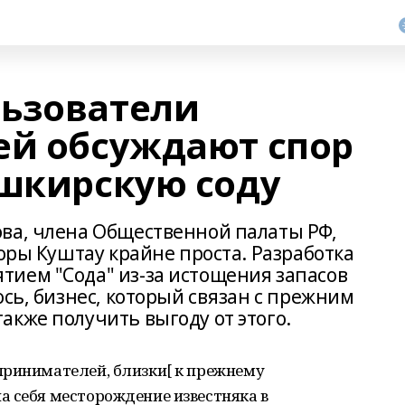
ьзователи
ей обсуждают спор
ашкирскую соду
ва, члена Общественной палаты РФ,
горы Куштау крайне проста. Разработка
ием "Сода" из-за истощения запасов
ось, бизнес, который связан с прежним
акже получить выгоду от этого.
принимателей, близки[ к прежнему
а себя месторождение известняка в