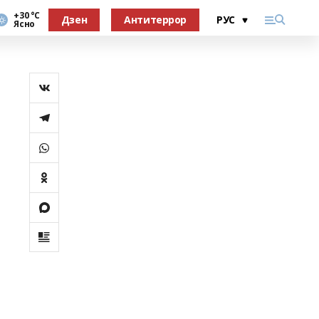
+30 °С
Дзен
Антитеррор
Ясно