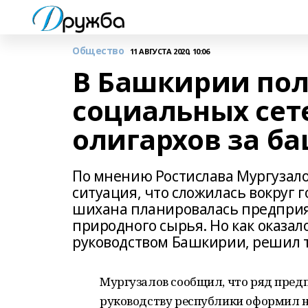
Общество
11 АВГУСТА 2020, 10:06
В Башкирии пол
социальных сет
олигархов за б
По мнению Ростислава Мургузало
ситуация, что сложилась вокруг 
шихана планировалась предприят
природного сырья. Но как оказал
руководством Башкирии, решил т
Мургузалов сообщил, что ряд пред
руководству республики оформил н