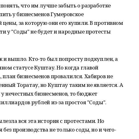
 понять, что им лучше забыть о разработке
ить у бизнесменов Гумеровское
цены, за которую они его купили. В противном
ти у "Соды" не будет и народные протесты
к и вышло. Кто-то был попросту подкуплен, а
нном статусе Куштау. Но когда главой
 план бизнесменов провалился. Хабиров не
енный Торатау, но Куштау таким не является. А
 у нечестных бизнесменов, то бюджет
миллиардов рублей из-за простоя "Соды".
лезла вся эта история с протестами. Но
 без производства не только соды, но и чего-