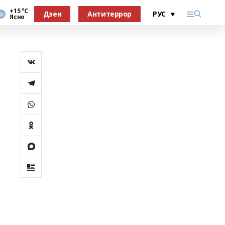
+15 °С
Дзен
Антитеррор
Ясно