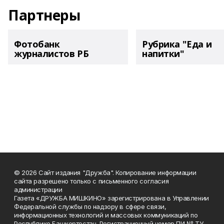
Партнеры
Фотобанк
Рубрика "Еда и
журналистов РБ
напитки"
© 2026 Сайт издания "Дружба". Копирование информации
сайта разрешено только с письменного согласия
администрации
Газета «ДРУЖБА МИШКИНО» зарегистрирована в Управлении
Федеральной службы по надзору в сфере связи,
информационных технологий и массовых коммуникаций по
Республике Башкортостан. Регистрационный номер ПИ № ТУ