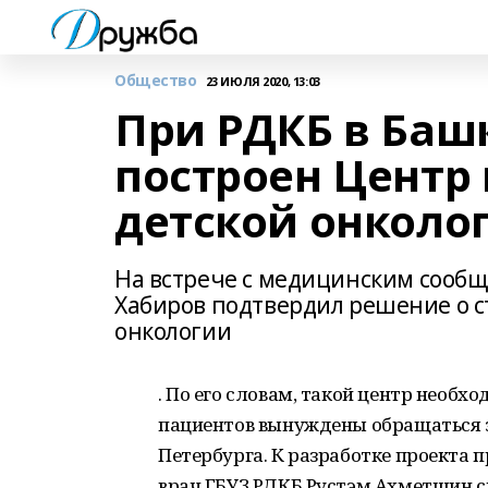
Общество
23 ИЮЛЯ 2020, 13:03
При РДКБ в Баш
построен Центр
детской онколо
На встрече с медицинским сообщ
Хабиров подтвердил решение о с
онкологии
. По его словам, такой центр необх
пациентов вынуждены обращаться з
Петербурга. К разработке проекта 
врач ГБУЗ РДКБ Рустэм Ахметшин ск