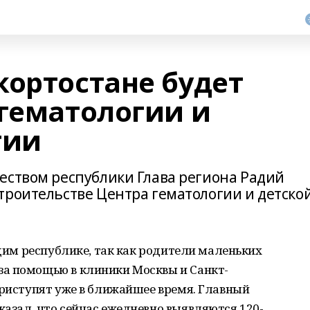
кортостане будет
 гематологии и
гии
еством республики Глава региона Радий
троительстве Центра гематологии и детско
одим республике, так как родители маленьких
а помощью в клиники Москвы и Санкт-
приступят уже в ближайшее время. Главный
азал, что сейчас ежедневно выявляются 120-