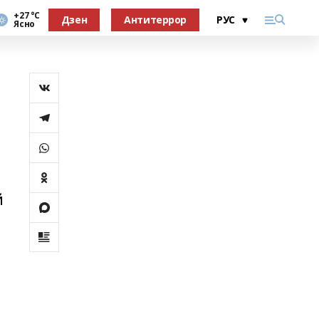
+27 °С
Дзен
Антитеррор
Ясно
й