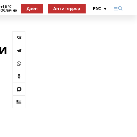
+16 °С
Дзен
Антитеррор
Облачно
и