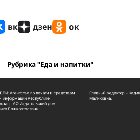
Рубрика "Еда и напитки"
ЛИ: Агентство по печати и средствам
Главный редактор - Кади
й информации Республики
Маликовна.
стан, АО Издательский дом
ика Башкортостан».