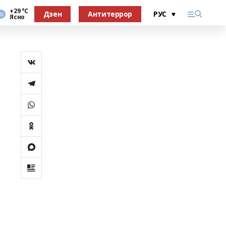
+29 °С
Дзен
Антитеррор
Ясно