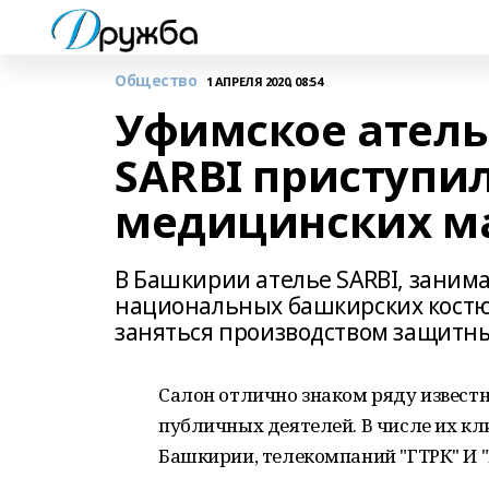
Общество
1 АПРЕЛЯ 2020, 08:54
Уфимское ател
SARBI приступи
медицинских м
В Башкирии ателье SARBI, зани
национальных башкирских костю
заняться производством защитны
Салон отлично знаком ряду известн
публичных деятелей. В числе их к
Башкирии, телекомпаний "ГТРК" И "