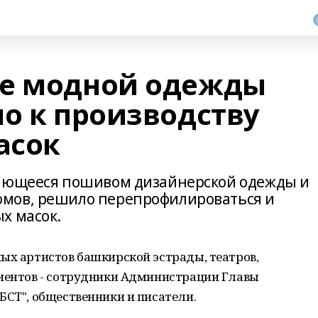
ье модной одежды
ло к производству
асок
мающееся пошивом дизайнерской одежды и
мов, решило перепрофилироваться и
х масок.
ых артистов башкирской эстрады, театров,
лиентов - сотрудники Администрации Главы
БСТ", общественники и писатели.