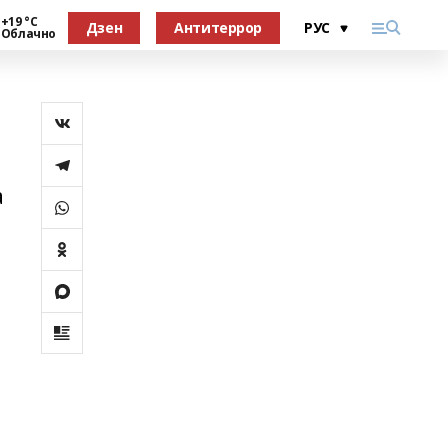
+19 °С
Дзен
Антитеррор
Облачно
а