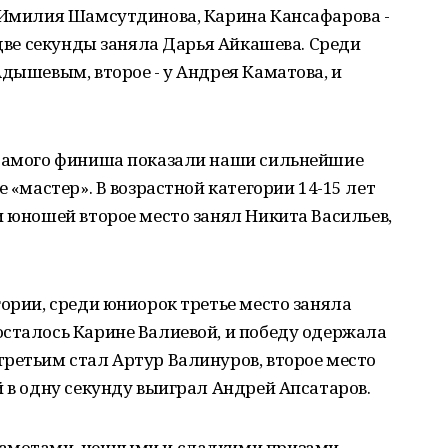
а Имилия Шамсутдинова, Карина Кансафарова -
 две секунды заняла Дарья Айкашева. Среди
Адышевым, второе - у Андрея Каматова, и
 самого финиша показали наши сильнейшие
е «мастер». В возрастной категории 14-15 лет
и юношей второе место занял Никита Васильев,
гории, среди юниорок третье место заняла
осталось Карине Валиевой, и победу одержала
ретьим стал Артур Валинуров, второе место
й в одну секунду выиграл Андрей Апсатаров.
рамотами, ценными и сладкими призами.