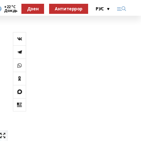
+22 °С
Дзен
Антитеррор
Дождь