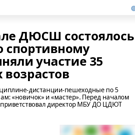
але ДЮСШ состоялось
о спортивному
иняли участие 35
х возрастов
сциплине-дистанции-пешеходные по 5
ам: «новичок» и «мастер». Перед началом
поприветствовал директор МБУ ДО ЦДЮТ