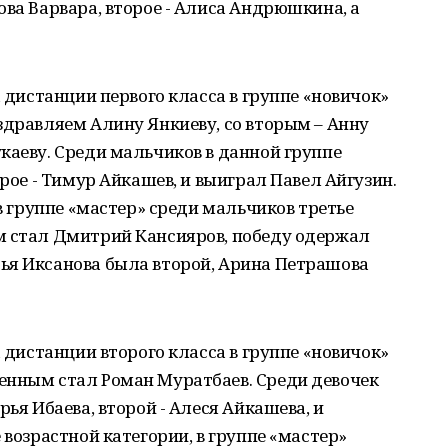
ова Варвара, второе - Алиса Андрюшкина, а
а дистанции первого класса в группе «новичок»
здравляем Алину Янкиеву, со вторым – Анну
каеву. Среди мальчиков в данной группе
орое - Тимур Айкашев, и выиграл Павел Айгузин.
 в группе «мастер» среди мальчиков третье
м стал Дмитрий Кансияров, победу одержал
ья Иксанова была второй, Арина Петрашова
а дистанции второго класса в группе «новичок»
енным стал Роман Муратбаев. Среди девочек
рья Ибаева, второй - Алеся Айкашева, и
 возрастной категории, в группе «мастер»