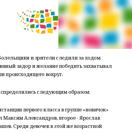
 Болельщики и зрители следили за ходом
тивный задор и желание победить захватывал
ли происходящего вокруг.
распределились следующим образом:
дистанции первого класса в группе «новичок»
л Максим Александров, второе - Ярослав
шев. Среди девочек в этой же возрастной