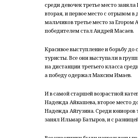
среди девочек третье место занял
вторая, и первое место с отрывом в
мальчиков третье место за Егором 
победителем стал Андрей Масаев.
Красивое выступление и борьбу до
туристы. Все они выступали в групп
на дистанции третьего класса сред
а победу одержал Максим Имаев.
И в самой старшей возрастной кате
Надежда Айкашева, второе место д
Надежда Айгузина. Среди юниоров т
занял Ильмар Батыров, и с разнице
Все участники были награждены г