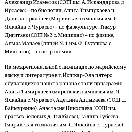
Александр Исаметов (СОШ им. А. Искандарова д.
Ирсаево) – по биологии, Анита Тимиркаева и
Данила Иркабаев (Марийская гимназия им. Я.
Ялкайна с. Чураево) – по физкультуре, Тимур
Дигитаев (СОШ № 2 с. Мишкино) – по физике,
Алмаз Манаев (лицей № 1 им. Ф. Булякова с.
Мишкино) - по астрономии.
На межрегиональной олимпиаде по марийскому
языку и литературе в г. Йошкар-Ола пятеро
обучающихся нашего района стали призерами:
Анита Тимиркаева (марийская гимназия им. Я.
Ялкайна с. Чураево), Аделина Аптыкаева (СОШ д.
Баймурзино), Анастасия Николаева (СОШ им.
братьев Беловых д. Тынбаево), Галина Губеева
(марийская гимназия им. Я. Ялкайна с. Чураево),