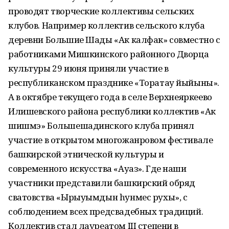
проводят творческие коллективы сельских
клубов. Например коллектив сельского клуба
деревни Большие Шады «Ак калфак» совместно с
работниками Мишкинского районного Дворца
культуры 29 июня приняли участие в
республиканском празднике «Торатау йыйыны».
А в октябре текущего года в селе Верхнеяркеево
Илишевского района республики коллектив «Ак
шишмэ» Большешадинского клуба принял
участие в открытом многожанровом фестивале
башкирской этнической культуры и
современного искусства «Ауаз». Где наши
участники представили башкирский обряд
сватовства «Ырыуымдын hунмес рухы», с
соблюдением всех предсвадебных традиций.
Коллектив стал лауреатом III степени в