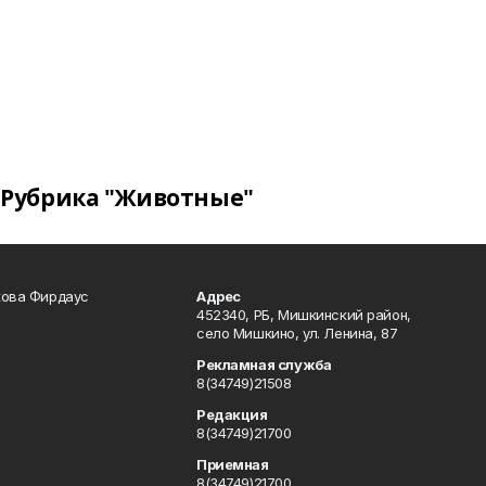
Рубрика "Животные"
кова Фирдаус
Адрес
452340, РБ, Мишкинский район,
село Мишкино, ул. Ленина, 87
Рекламная служба
8(34749)21508
Редакция
8(34749)21700
Приемная
8(34749)21700