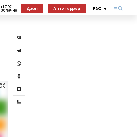
+17 °С
Дзен
Антитеррор
Облачно