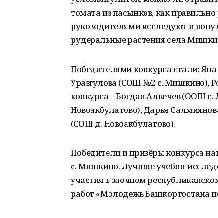
томата из пасынков, как правильно
руководителями исследуют и попул
рудеральные растения села Мишки
Победителями конкурса стали: Яна 
Уразгулова (СОШ №2 с. Мишкино), Р
конкурса – Богдан Алкечев (ООШ с.
Новоакбулатово), Дарья Салмиянова
(СОШ д. Новоакбулатово).
Победители и призёры конкурса н
с. Мишкино. Лучшие учебно-исслед
участия в заочном республиканско
работ «Молодежь Башкортостана и