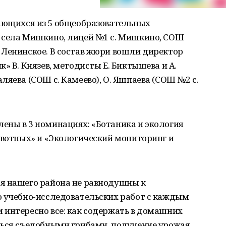
чающихся из 5 общеобразовательных
 села Мишкино, лицей №1 с. Мишкино, СОШ
 Ленинское. В состав жюри вошли директор
» В. Князев, методисты Е. Биктышева и А.
ляева (СОШ с. Камеево), О. Яшпаева (СОШ №2 с.
ены в 3 номинациях: «Ботаника и экология
ивотных» и «Экологический мониторинг и
я нашего района не равнодушны к
о учебно-исследовательских работ с каждым
 интересно все: как содержать в домашних
ться съедобными грибами, получение урожая