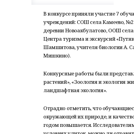
В конкурсе приняли участие 7 обу
учреждений: СОШ села Камеево, №2
деревни Новоакбулатово, ООШ села
Центра туризма и экскурсий «Путник
Шамшитова, учителя биологии А. Са
Мишкино).
Конкурсные работы были представл
растений», «Зоология и экология ж
ландшафтная экология».
Отрадно отметить, что обучающиес
окружающей их природе, и качеств
годом повышается. Исследователям
условиях улиток, можно ли отрави