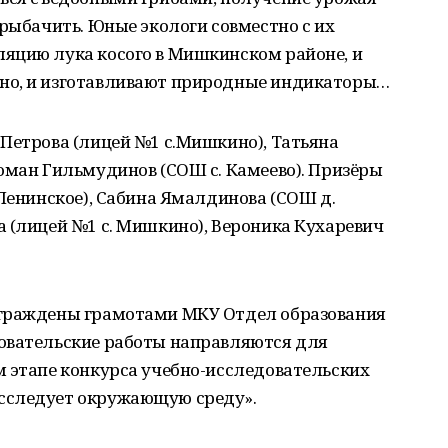
 рыбачить. Юные экологи совместно с их
яцию лука косого в Мишкинском районе, и
но, и изготавливают природные индикаторы…
Петрова (лицей №1 с.Мишкино), Татьяна
оман Гильмудинов (СОШ с. Камеево). Призёры
 Ленинское), Сабина Ямалдинова (СОШ д.
 (лицей №1 с. Мишкино), Вероника Кухаревич
аграждены грамотами МКУ Отдел образования
овательские работы направляются для
м этапе конкурса учебно-исследовательских
сследует окружающую среду».