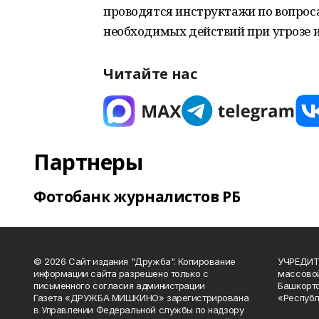
проводятся инструктажи по вопрос
необходимых действий при угрозе 
Читайте нас
Партнеры
Фотобанк журналистов РБ
© 2026 Сайт издания "Дружба". Копирование
УЧРЕДИТЕ
информации сайта разрешено только с
массово
письменного согласия администрации
Башкорто
Газета «ДРУЖБА МИШКИНО» зарегистрирована
«Республ
в Управлении Федеральной службы по надзору