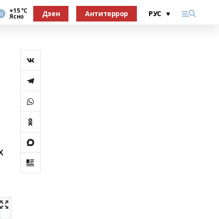
+15 °С
Дзен
Антитеррор
Ясно
х