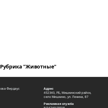
Рубрика "Животные"
кова Фирдаус
Адрес
452340, РБ, Мишкинский район,
село Мишкино, ул. Ленина, 87
Рекламная служба
8(34749)21508