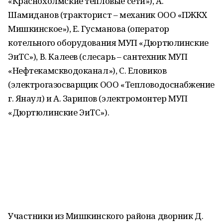
«Краснохолмские тепловые сети»), А.
Шамиданов (тракторист – механик ООО «ПЖКХ
Мишкинское»), Е. Гусманова (оператор
котельного оборудования МУП «Дюртюлинские
ЭиТС»), В. Калеев (слесарь – сантехник МУП
«Нефтекамскводоканал»), С. Еловиков
(электрогазосварщик ООО «Тепловодоснабжение
г. Янаул) и А. Зарипов (электромонтер МУП
«Дюртюлинские ЭиТС»).
⠀
Участники из Мишкинского района дворник Д.