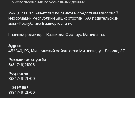
Об использовании персональных данных
УЧРЕДИТЕЛИ: Агентство по печати и средствам массовой
информации Республики Башкортостан, АО Издательский
дом «Республика Башкортостан».
Главный редактор - Кадикова Фирдаус Маликовна.
Адрес
452340, РБ, Мишкинский район, село Мишкино, ул. Ленина, 87
Рекламная служба
8(34749)21508
Редакция
8(34749)21700
Приемная
8(34749)21700
Сотрудничество
8(34749)21700
Отдел кадров
8(34749)21700