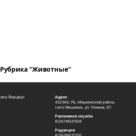
Рубрика "Животные"
кова Фирдаус
Адрес
452340, РБ, Мишкинский район,
село Мишкино, ул. Ленина, 87
Рекламная служба
8(34749)21508
Редакция
8(34749)21700