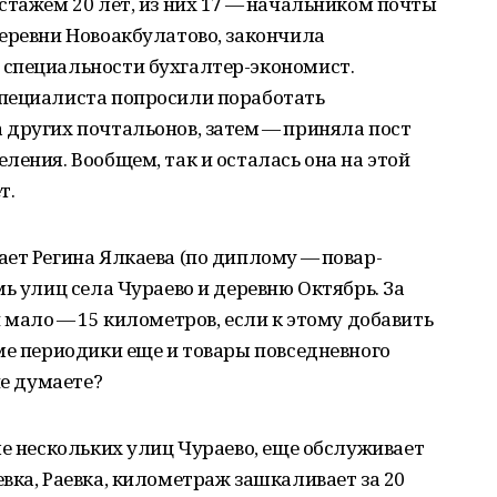
стажем 20 лет, из них 17 — начальником почты
еревни Новоакбулатово, закончила
специальности бухгалтер-экономист.
пециалиста попросили поработать
 других почтальонов, затем — приняла пост
ления. Вообщем, так и осталась она на этой
т.
ет Регина Ялкаева (по диплому — повар-
ь улиц села Чураево и деревню Октябрь. За
 мало — 15 километров, если к этому добавить
ме периодики еще и товары повседневного
не думаете?
ме нескольких улиц Чураево, еще обслуживает
вка, Раевка, километраж зашкаливает за 20