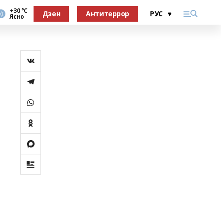
+30 °С
Дзен
Антитеррор
Ясно