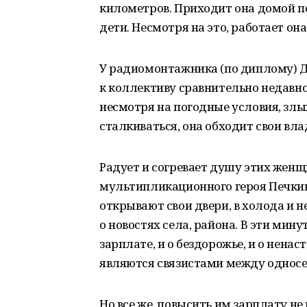
километров. Приходит она домой по
дети. Несмотря на это, работает она
У радиомонтажника (по диплому) Д
к коллективу сравнительно недавно,
несмотря на погодные условия, злы
сталкиваться, она обходит свои вла
Радует и согревает душу этих женщин
мультипликационного героя Печкин
открывают свои двери, в холода и 
о новостях села, района. В эти мин
зарплате, и о бездорожье, и о ненас
являются связистами между однос
Но все же, повысить им зарплату н