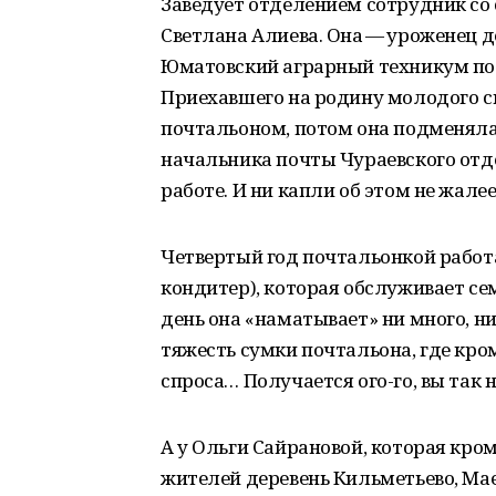
Заведует отделением сотрудник со 
Светлана Алиева. Она — уроженец д
Юматовский аграрный техникум по 
Приехавшего на родину молодого с
почтальоном, потом она подменяла
начальника почты Чураевского отде
работе. И ни капли об этом не жалее
Четвертый год почтальонкой работа
кондитер), которая обслуживает сем
день она «наматывает» ни много, ни
тяжесть сумки почтальона, где кро
спроса… Получается ого-го, вы так 
А у Ольги Сайрановой, которая кро
жителей деревень Кильметьево, Мае