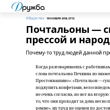
Общество
19 НОЯБРЯ 2018, 07:13
Почтальоны — 
прессой и наро
Почему-то труд людей данной пр
Когда разговариваешь с работникам
слова почтальона Печкина из знам
Простоквашино»: «Почтальон — суще
подкупить конфетами, велосипедом 
не очень согласна, но вот на втору
то, что они проходят за день неско
ремне», их труд не оценен по достои