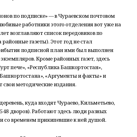
онов по подписке» — в Чураевском почтовом
любивые работники этого отделения вот уже на
лет возглавляют список передовиков по
 районные газеты). Этот год не стал
рибытия подписной план ими был выполнен
 экземпляров. Кроме районных газет, здесь
урт пече», «Республика Башкортостан»,
 Башкортостана», «Аргументы и факты» и
 свои методические издания.
деревень, куда входят Чураево, Кильметьево,
(548 дворов). Работают здесь люди разных
и со временем прикипевшие к ней душой.