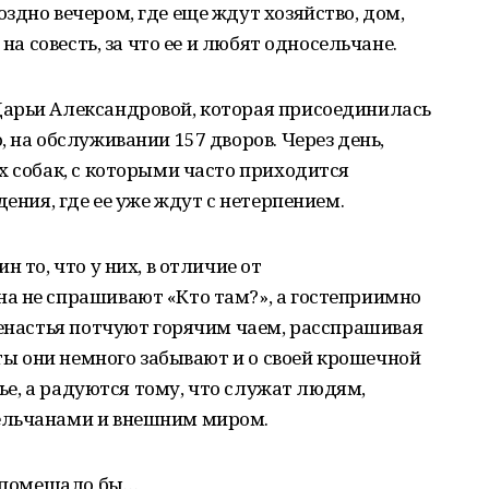
здно вечером, где еще ждут хозяйство, дом,
 на совесть, за что ее и любят односельчане.
арьи Александровой, которая присоединилась
 на обслуживании 157 дворов. Через день,
х собак, с которыми часто приходится
дения, где ее уже ждут с нетерпением.
 то, что у них, в отличие от
а не спрашивают «Кто там?», а гостеприимно
ненастья потчуют горячим чаем, расспрашивая
уты они немного забывают и о своей крошечной
тье, а радуются тому, что служат людям,
ельчанами и внешним миром.
е помешало бы…