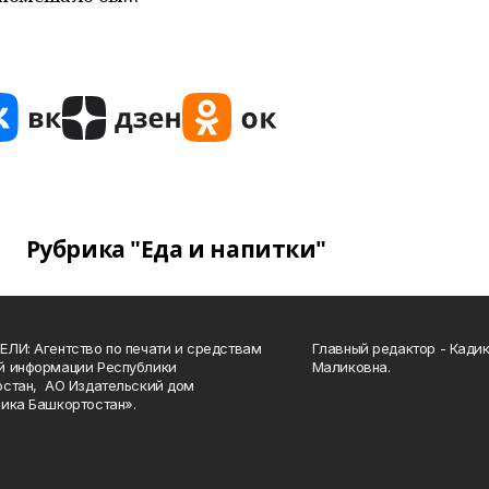
Рубрика "Еда и напитки"
ЛИ: Агентство по печати и средствам
Главный редактор - Кади
й информации Республики
Маликовна.
стан, АО Издательский дом
ика Башкортостан».