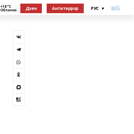
+18 °С
Дзен
Антитеррор
Облачно