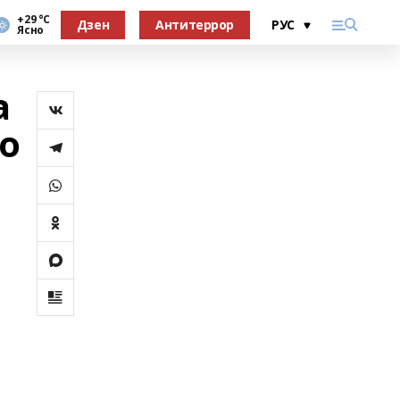
+29 °С
Дзен
Антитеррор
Ясно
а
о