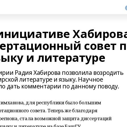
инициативе Хабиров
ертационный совет п
ыку и литературе
ирии Радия Хабирова позволила возродить
рской литературе и языку. Научное
о дать комментарии по данному поводу.
лимханова, для республики было большим
тационного совета. Теперь же благодаря
региона, стала возможной защита диссертаций
зыку и литературе на базе БашГУ.