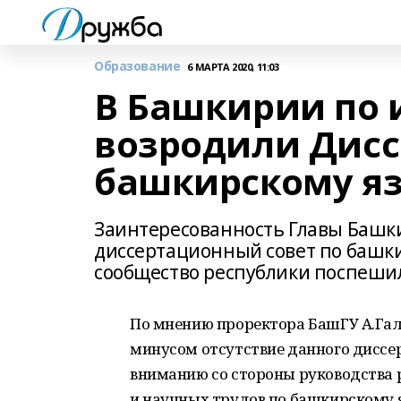
Образование
6 МАРТА 2020, 11:03
В Башкирии по 
возродили Дисс
башкирскому яз
Заинтересованность Главы Башк
диссертационный совет по башки
сообщество республики поспешил
По мнению проректора БашГУ А.Га
минусом отсутствие данного диссер
вниманию со стороны руководства 
и научных трудов по башкирскому я