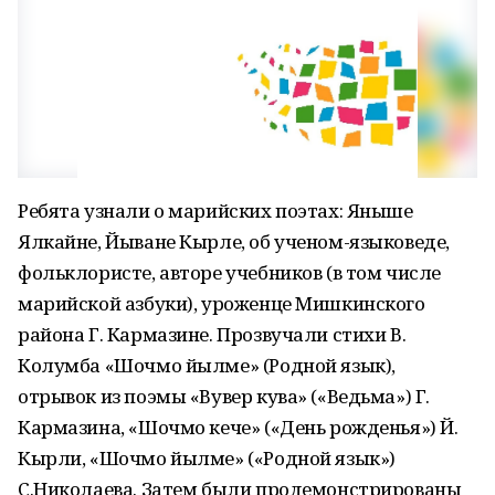
Ребята узнали о марийских поэтах: Яныше
Ялкайне, Йыване Кырле, об ученом-языковеде,
фольклористе, авторе учебников (в том числе
марийской азбуки), уроженце Мишкинского
района Г. Кармазине. Прозвучали стихи В.
Колумба «Шочмо йылме» (Родной язык),
отрывок из поэмы «Вувер кува» («Ведьма») Г.
Кармазина, «Шочмо кече» («День рожденья») Й.
Кырли, «Шочмо йылме» («Родной язык»)
С.Николаева. Затем были продемонстрированы